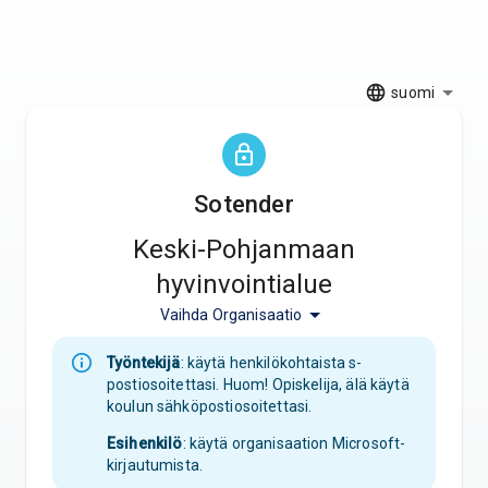
suomi
S
o
t
e
n
d
e
r
Keski-Pohjanmaan
hyvinvointialue
Vaihda Organisaatio
Työntekijä
: käytä henkilökohtaista s-
postiosoitettasi. Huom! Opiskelija, älä käytä
koulun sähköpostiosoitettasi.
Esihenkilö
: käytä organisaation Microsoft-
kirjautumista.